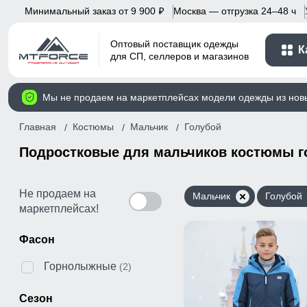
Минимальный заказ от 9 900
Москва — отгрузка 24–48 ч
p
Оптовый поставщик одежды
К
для СП, селлеров и магазинов
Мы не продаем на маркетплейсах модели одежды из нов
Главная
Костюмы
Мальчик
Голубой
Подростковые для мальчиков костюмы го
Не продаем на
Мальчик
Голубой
маркетплейсах!
Фасон
Горнолыжные
(2)
Сезон