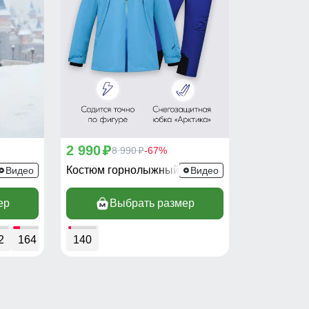
2 990
p
8 990
-67%
p
9431Gl
Костюм горнолыжный 9419Gl
Видео
Видео
ер
Выбрать размер
2
164
140