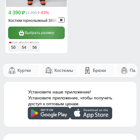
4 390
p
11 990
-63%
p
Костюм горнолыжный 389Bl
Выбрать размер
50
54
56
Куртки
Костюмы
Брюки
Паль
Установите наше приложение!
Установите приложение, чтобы получить
доступ к оптовым ценам.