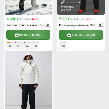
4 690
5 990
p
11 980
-61%
p
11 990
-50%
p
p
Костюм горнолыжный 02412Bl
Костюм горнолыжный 394Bl
Выбрать размер
Выбрать размер
48
50
54
56
50