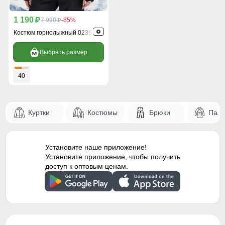
1 190
p
7 990
-85%
p
Костюм горнолыжный 02395Br
Выбрать размер
40
Куртки
Костюмы
Брюки
Паль
Установите наше приложение!
Установите приложение, чтобы получить
доступ к оптовым ценам.