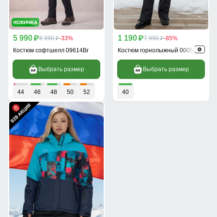
5 990
1 190
p
8 990
-33%
p
7 990
-85%
p
p
Костюм софтшелл 09614Br
Костюм горнолыжный 0005Br
Выбрать размер
Выбрать размер
44
46
48
50
52
40