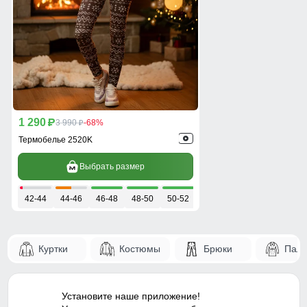
1 290
p
3 990
-68%
p
Термобелье 2520K
Выбрать размер
42-44
44-46
46-48
48-50
50-52
Куртки
Костюмы
Брюки
Паль
Установите наше приложение!