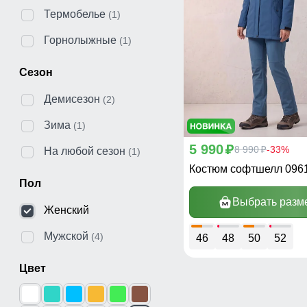
Термобелье
(1)
Горнолыжные
(1)
Сезон
Демисезон
(2)
Зима
(1)
5 990
p
8 990
-33%
p
На любой сезон
(1)
Костюм софтшелл 096
Пол
Выбрать разм
Женский
Мужской
(4)
46
48
50
52
Цвет