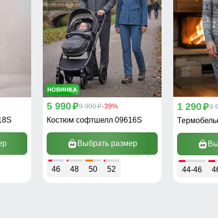
5 990
1 290
p
9 900
-39%
p
3 
p
18S
Костюм софтшелл 09616S
Термобель
ер
Выбрать размер
Вы
46
48
50
52
44-46
4