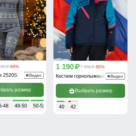
1 190
p
990
-68%
7 990
-85%
p
p
е 2520S
Видео
Костюм горнолыжный 02392S
Видео
брать размер
Выбрать размер
6-48
48-50
50-52
40
42