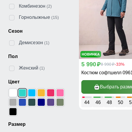
Комбинезон
(2)
Горнолыжные
(15)
Сезон
Демисезон
(1)
Пол
5 990
p
8 990
-33%
p
Женский
(1)
Костюм софтшелл 096
Цвет
Выбрать разм
44
46
48
50
5
Размер