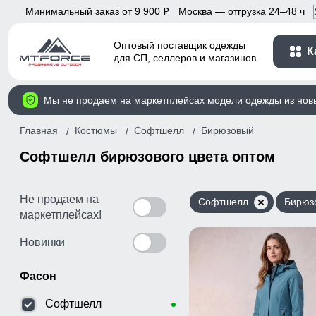
Минимальный заказ от 9 900
Москва — отгрузка 24–48 ч
p
Оптовый поставщик одежды
К
для СП, селлеров и магазинов
Мы не продаем на маркетплейсах модели одежды из нов
Главная
Костюмы
Софтшелл
Бирюзовый
Софтшелл бирюзового цвета оптом
Не продаем на
Софтшелл
Бирюз
маркетплейсах!
Новинки
Фасон
Софтшелл