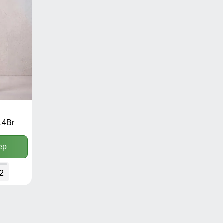
14Br
ер
2