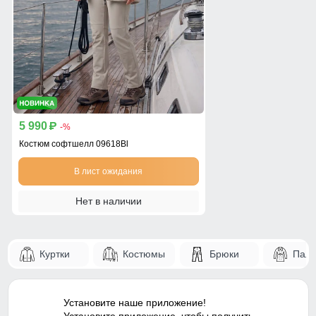
5 990
p
-%
Костюм софтшелл 09618Bl
В лист ожидания
Нет в наличии
Куртки
Костюмы
Брюки
Паль
Установите наше приложение!