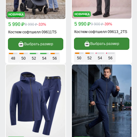
5 990
5 990
p
9 900
-39%
p
8 990
-33%
p
p
Костюм софтшелл 09613_2TS
Костюм софтшелл 09611TS
Выбрать размер
Выбрать размер
50
52
54
56
48
50
52
54
56