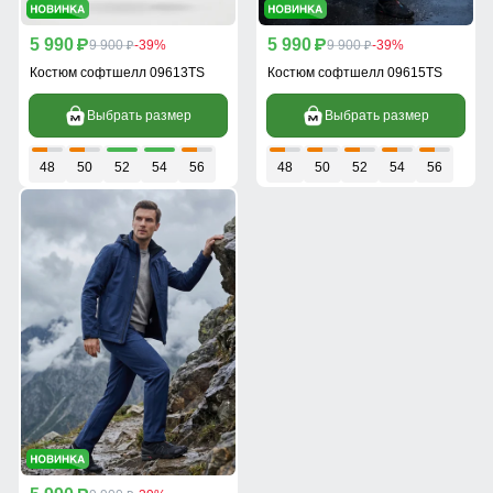
5 990
5 990
p
9 900
-39%
p
9 900
-39%
p
p
Костюм софтшелл 09613TS
Костюм софтшелл 09615TS
Выбрать размер
Выбрать размер
48
50
52
54
56
48
50
52
54
56