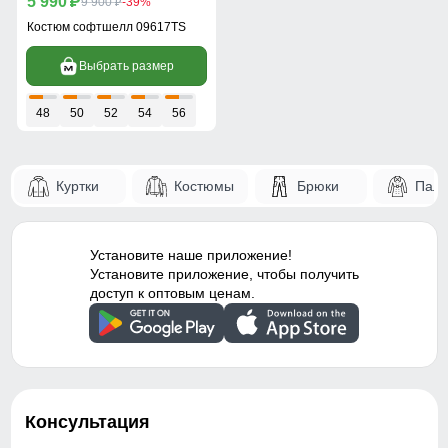
5 990
p
9 900
-39%
p
Костюм софтшелл 09617TS
Выбрать размер
48
50
52
54
56
Куртки
Костюмы
Брюки
Паль
Установите наше приложение!
Установите приложение, чтобы получить
доступ к оптовым ценам.
Консультация