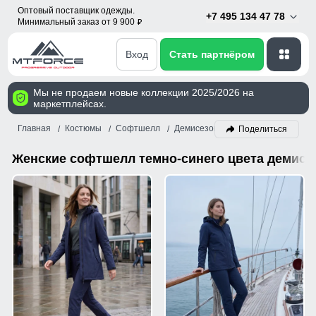
Оптовый поставщик одежды.
+7 495 134 47 78
Минимальный заказ от 9 900
p
Вход
Стать партнёром
Мы не продаем новые коллекции 2025/2026 на
маркетплейсах.
Главная
Костюмы
Софтшелл
Демисезон
Женский
Темно-с
Поделиться
Женские софтшелл темно-синего цвета демисе