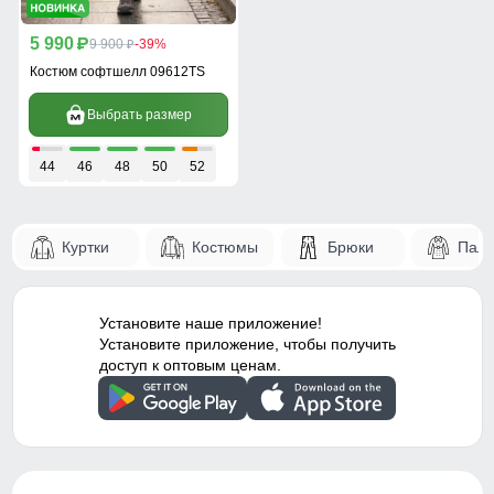
5 990
p
9 900
-39%
p
Костюм софтшелл 09612TS
Выбрать размер
44
46
48
50
52
Куртки
Костюмы
Брюки
Паль
Установите наше приложение!
Установите приложение, чтобы получить
доступ к оптовым ценам.