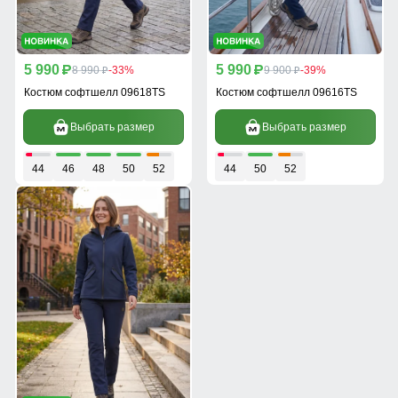
5 990
5 990
p
8 990
-33%
p
9 900
-39%
p
p
Костюм софтшелл 09618TS
Костюм софтшелл 09616TS
Выбрать размер
Выбрать размер
44
46
48
50
52
44
50
52