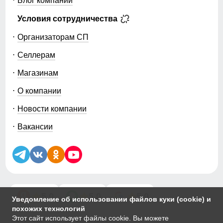
Блог компании
Условия сотрудничества
Организаторам СП
Селлерам
Магазинам
О компании
Новости компании
Вакансии
5.0
5.0
5.0
Уведомление об использовании файлов куки (cookie) и
похожих технологий
Этот сайт использует файлы cookie. Вы можете
© 2014-2026 ООО «МТФОРС ПЛЮС»