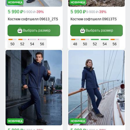
5 990
5 990
p
9 900
-39%
p
9 900
-39%
p
p
Костюм софтшелл 09613_2TS
Костюм софтшелл 09613TS
Выбрать размер
Выбрать размер
50
52
54
56
48
50
52
54
56