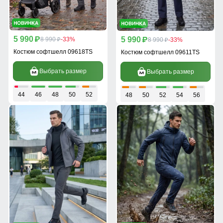
5 990
5 990
p
8 990
-33%
p
8 990
-33%
p
p
Костюм софтшелл 09618TS
Костюм софтшелл 09611TS
Выбрать размер
Выбрать размер
44
46
48
50
52
48
50
52
54
56