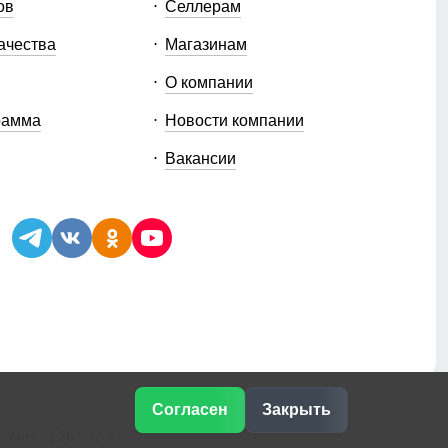
ов
Селлерам
ачества
Магазинам
О компании
рамма
Новости компании
Вакансии
Согласен
Закрыть
ская, д.3Б, стр.1