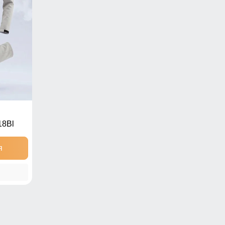
18Bl
я