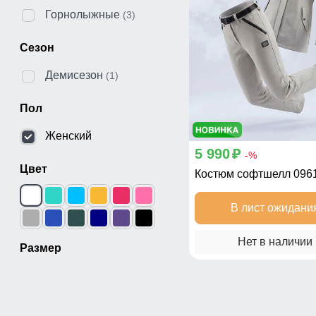
Горнолыжные
(3)
Сезон
Демисезон
(1)
Пол
Женский
5 990
p
-%
Цвет
Костюм софтшелл 096
В лист ожидани
Нет в наличии
Размер