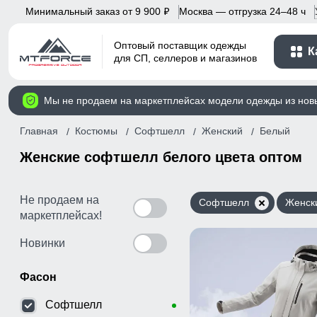
Минимальный заказ от 9 900
Москва — отгрузка 24–48 ч
p
Оптовый поставщик одежды
К
для СП, селлеров и магазинов
Мы не продаем на маркетплейсах модели одежды из нов
Главная
Костюмы
Софтшелл
Женский
Белый
Женские софтшелл белого цвета оптом
Не продаем на
Софтшелл
Женск
маркетплейсах!
Новинки
Фасон
Софтшелл