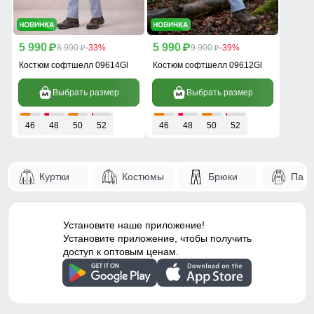
5 990
5 990
p
8 990
-33%
p
9 900
-39%
p
p
Костюм софтшелл 09614Gl
Костюм софтшелл 09612Gl
Выбрать размер
Выбрать размер
46
48
50
52
46
48
50
52
Куртки
Костюмы
Брюки
Паль
Установите наше приложение!
Установите приложение, чтобы получить
доступ к оптовым ценам.