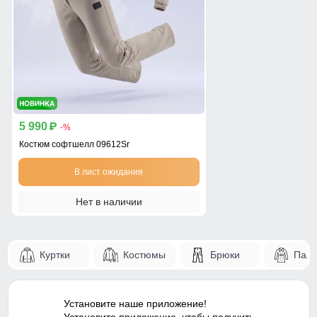
5 990
p
-%
Костюм софтшелл 09612Sr
В лист ожидания
Нет в наличии
Куртки
Костюмы
Брюки
Паль
Установите наше приложение!