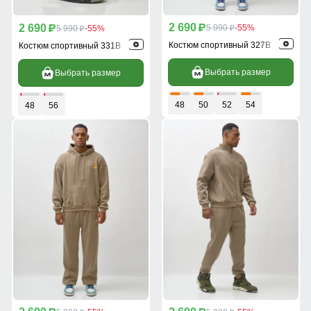
2 690
2 690
p
5 990
-55%
p
5 990
-55%
p
p
Костюм спортивный 327B
Костюм спортивный 331B
Выбрать размер
Выбрать размер
48
50
52
54
48
56