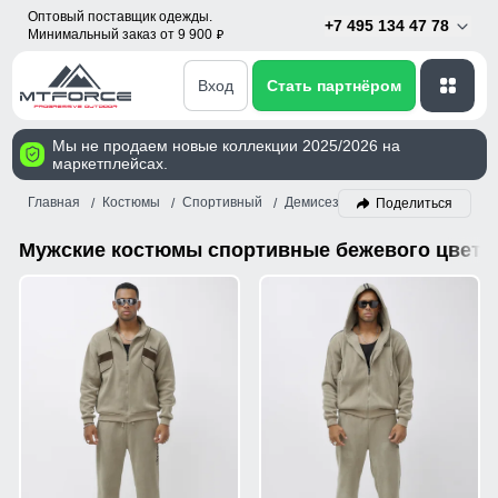
Оптовый поставщик одежды.
+7 495 134 47 78
Минимальный заказ от 9 900
p
Вход
Стать партнёром
Мы не продаем новые коллекции 2025/2026 на
маркетплейсах.
Главная
Костюмы
Спортивный
Демисезон
Мужской
Бежев
Поделиться
Мужские костюмы спортивные бежевого цвета