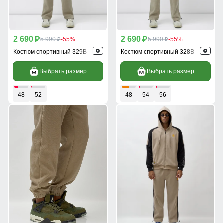
2 690
2 690
p
5 990
-55%
p
5 990
-55%
p
p
Костюм спортивный 329B
Костюм спортивный 328B
Выбрать размер
Выбрать размер
48
52
48
54
56