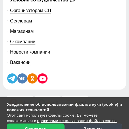
Организаторам СП
Селлерам
Магазинам
О компании
Новости компании
Вакансии
5.0
5.0
5.0
Уведомление об использовании файлов куки (cookie) и
похожих технологий
Этот сайт использует файлы cookie. Вы можете
© 2014-2026 ООО «МТФОРС ПЛЮС»
ознакомиться с
правилами использования файлов cookie
Продажа одежды мелким и крупным оптом в Москве, ул. Чагинская,
д.3Б, стр.1