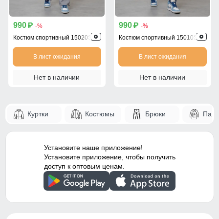
990
990
p
p
-%
-%
Костюм спортивный 15020Sr
Костюм спортивный 15010Sr
В лист ожидания
В лист ожидания
Нет в наличии
Нет в наличии
Куртки
Костюмы
Брюки
Паль
Установите наше приложение!
Установите приложение, чтобы получить
доступ к оптовым ценам.