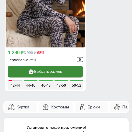
1 290
p
3 990
-68%
p
Термобелье 2520F
Выбрать размер
42-44
44-46
46-48
48-50
50-52
Куртки
Костюмы
Брюки
Паль
Установите наше приложение!