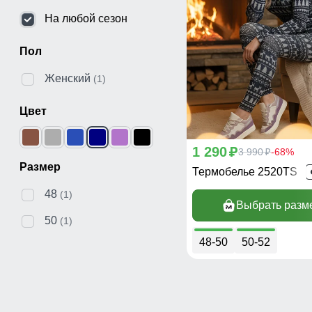
На любой сезон
Пол
Женский
(1)
Цвет
1 290
p
3 990
-68%
p
Размер
Термобелье 2520TS
48
(1)
Выбрать разм
50
(1)
48-50
50-52