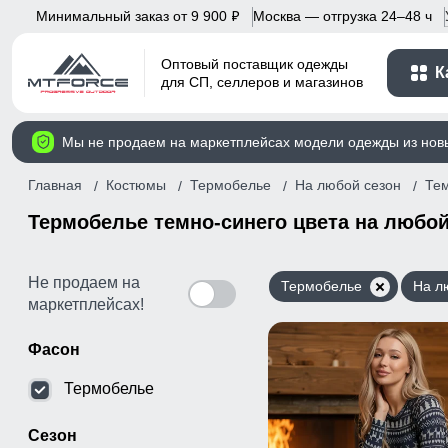
Минимальный заказ от 9 900
Москва — отгрузка 24–48 ч
p
Оптовый поставщик одежды
К
для СП, селлеров и магазинов
Мы не продаем на маркетплейсах модели одежды из нов
Главная
Костюмы
Термобелье
На любой сезон
Те
Термобелье темно-синего цвета на любой
Не продаем на
Термобелье
На л
маркетплейсах!
Фасон
Термобелье
Сезон