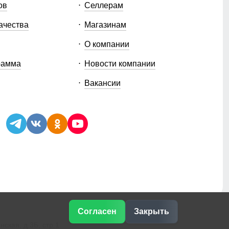
ов
Селлерам
ачества
Магазинам
О компании
рамма
Новости компании
Вакансии
Согласен
Закрыть
ская, д.3Б, стр.1