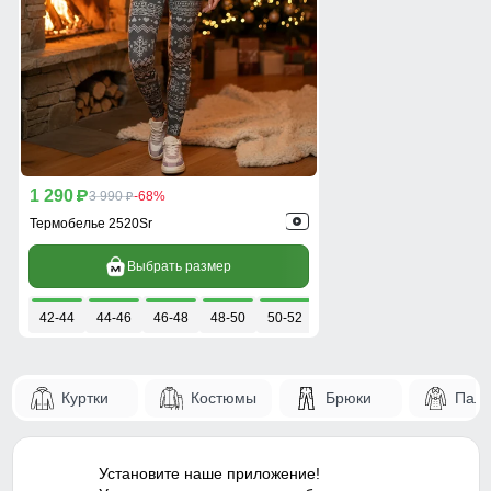
1 290
p
3 990
-68%
p
Термобелье 2520Sr
Выбрать размер
42-44
44-46
46-48
48-50
50-52
Куртки
Костюмы
Брюки
Паль
Установите наше приложение!