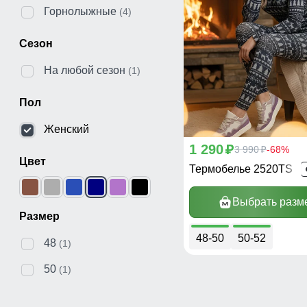
Горнолыжные
(4)
Сезон
На любой сезон
(1)
Пол
Женский
1 290
p
3 990
-68%
p
Цвет
Термобелье 2520TS
Выбрать разм
Размер
48-50
50-52
48
(1)
50
(1)