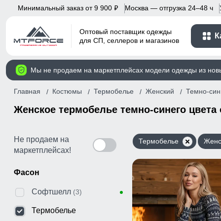
Минимальный заказ от 9 900
Москва — отгрузка 24–48 ч
p
Оптовый поставщик одежды
К
для СП, селлеров и магазинов
Мы не продаем на маркетплейсах модели одежды из нов
Главная
Костюмы
Термобелье
Женский
Темно-син
Женское термобелье темно-синего цвета
Не продаем на
Термобелье
Женс
маркетплейсах!
Фасон
Софтшелл
(3)
Термобелье