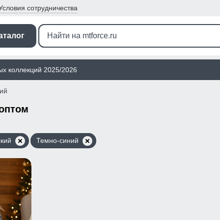
Условия
сотрудничества
аталог
ых коллекций 2025/2026
ий
 оптом
кий
Темно-синий