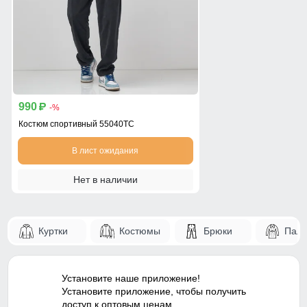
990
p
-%
Костюм спортивный 55040TC
В лист ожидания
Нет в наличии
Куртки
Костюмы
Брюки
Паль
Установите наше приложение!
Установите приложение, чтобы получить
доступ к оптовым ценам.