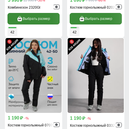
5 990
1 090
p
11 990
-50%
p
7 990
-86%
p
p
Комбинезон 2320Gl
Костюм горнолыжный 020231Gl
Выбрать размер
Выбрать размер
42
42
1 190
1 190
p
-%
p
-%
Костюм горнолыжный 0707Gl
Костюм горнолыжный 03327Gl