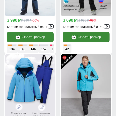
3 990
3 690
p
8 990
-56%
p
11 990
-69%
p
p
Костюм горнолыжный 9431Gl
Костюм горнолыжный 016Gl
Выбрать размер
Выбрать размер
134
140
146
152
164
42