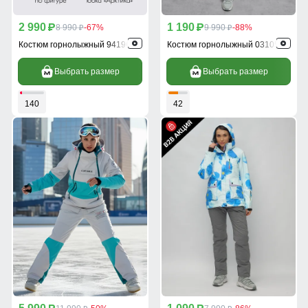
2 990
1 190
p
8 990
-67%
p
9 990
-88%
p
p
Костюм горнолыжный 9419Gl
Костюм горнолыжный 03105Gl
Выбрать размер
Выбрать размер
140
42