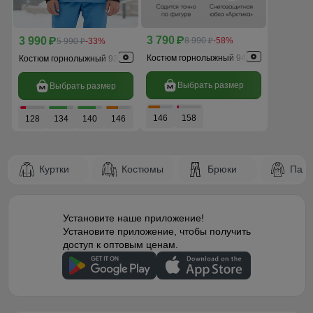
3 790
3 990
p
8 990
-58%
p
5 990
-33%
p
p
Костюм горнолыжный 9435Z
Костюм горнолыжный 9317Z
Выбрать размер
Выбрать размер
146
158
128
134
140
146
152
158
Куртки
Костюмы
Брюки
Паль
Установите наше приложение!
Установите приложение, чтобы получить
доступ к оптовым ценам.