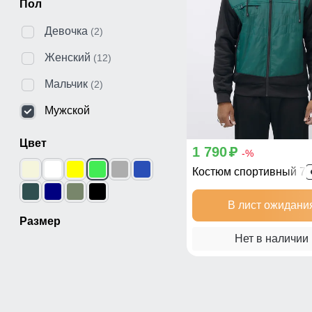
Пол
Девочка
(2)
Женский
(12)
Мальчик
(2)
Мужской
Цвет
1 790
p
-%
Костюм спортивный 7
В лист ожидани
Размер
Нет в наличии