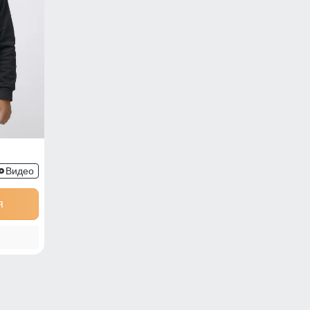
336Z
Видео
я