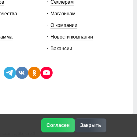
ов
Селлерам
ачества
Магазинам
О компании
рамма
Новости компании
Вакансии
Согласен
Закрыть
ская, д.3Б, стр.1