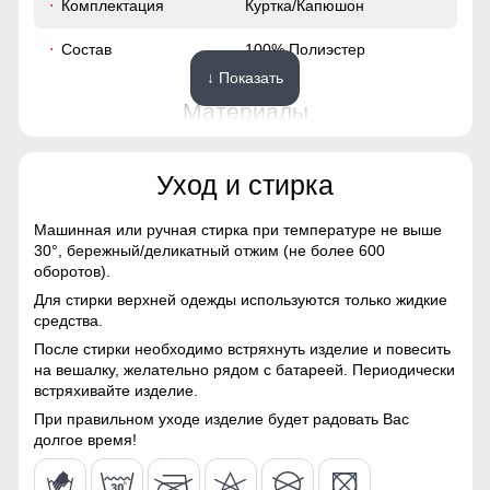
Комплектация
Куртка/Капюшон
сохраняет тепло. Это позволяет оставаться комфортным
и сухим в любых условиях, что особенно важно во время
64
весенних прогулок на свежем воздухе.
Состав
100% Полиэстер
↓ Показать
54
Материалы
46
Материал
Мембранные материалы,
Уход и стирка
Плащевка, Полиэстер,
120
Тефлон
Машинная или ручная стирка при температуре не выше
Материал подкладки
100% Полиэстер
116
30°,
бережный/деликатный отжим (не более 600
оборотов).
Материал подкладки
100% Полиэстер
58
Для стирки верхней одежды используются только жидкие
воротника
средства.
После стирки необходимо встряхнуть изделие и повесить
56
Фактура материала
гладкая
на вешалку, желательно рядом с батареей. Периодически
встряхивайте изделие.
Конструктивные особенности
При правильном уходе изделие будет радовать Вас
54 (XXL)
долгое время!
Покрой
Прямой/Свободный
76
Обеспечивает надежную защиту от дождя и ветра. Такие