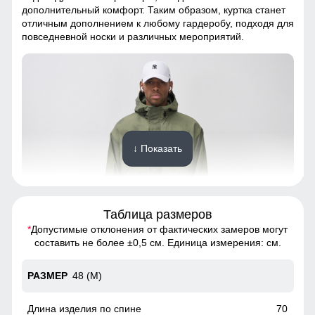
дополнительный комфорт. Таким образом, куртка станет
отличным дополнением к любому гардеробу, подходя для
повседневной носки и различных мероприятий.
↓ Показать
Таблица размеров
*
Допустимые отклонения от фактических замеров могут
Куртка имеет универсальную посадку, которая
составить не более ±0,5 см. Единица измерения: см.
обеспечивает комфорт и стиль для мужчин с различными
типами фигур. Благодаря продуманному крою, она
отлично сидит на теле, не стесняя движений и создавая
48 (M)
гармоничный силуэт. Это делает куртку идеальным
выбором как для спортивных, так и для более
70
классических образов. Регулируемые элементы, такие как