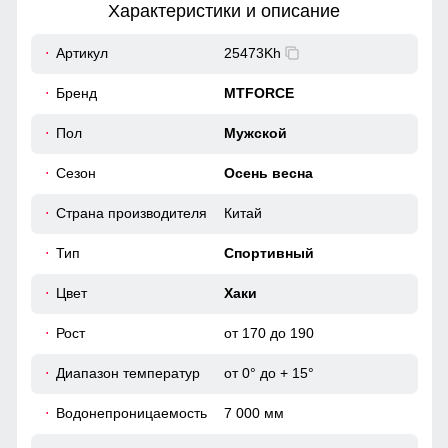
Характеристики и описание
62
Артикул
25473Kh
53
Бренд
MTFORCE
44
Пол
Мужской
Сезон
Осень весна
118
Страна производителя
Китай
112
Прорезной карман, обеспечивает надежную защиту
Тип
Спортивный
содержимого от влаги и загрязнений.
54
Цвет
Хаки
Водонепроницаемость: 7 000 мм
55
Ветроустойчивость: 5 000 мм
Рост
от 170 до 190
Обеспечивает надежную защиту от дождя и ветра. Такие
Диапазон температур
от 0° до + 15°
характеристики делают ее идеальным выбором для
52 (XL)
переменчивой весенней погоды. Водонепроницаемость
Водонепроницаемость
7 000 мм
гарантирует, что даже сильный дождь не проникнет
74
внутрь, а ветроустойчивость предотвращает продувание и