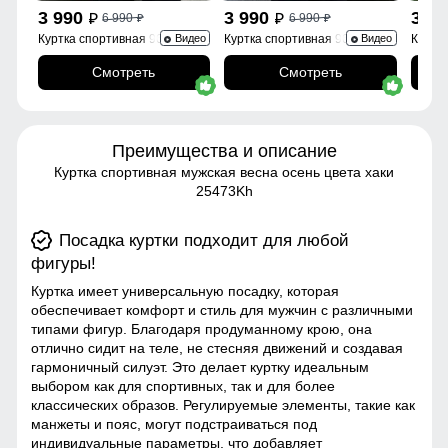
3 990
3 990
3 9
6 990
6 990
p
p
p
p
Куртка спортивная 9623_1Kh
Куртка спортивная 9623_1S
Куртк
Видео
Видео
Смотреть
Смотреть
Преимущества и описание
Куртка спортивная мужская весна осень цвета хаки
25473Kh
Посадка куртки подходит для любой
фигуры!
Куртка имеет универсальную посадку, которая
обеспечивает комфорт и стиль для мужчин с различными
типами фигур. Благодаря продуманному крою, она
отлично сидит на теле, не стесняя движений и создавая
гармоничный силуэт. Это делает куртку идеальным
выбором как для спортивных, так и для более
классических образов. Регулируемые элементы, такие как
манжеты и пояс, могут подстраиваться под
индивидуальные параметры, что добавляет