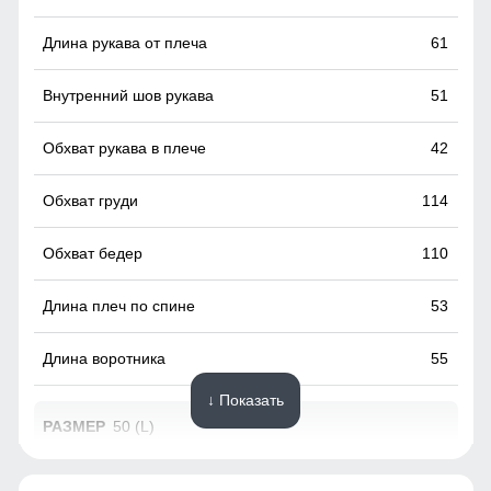
манжеты и пояс, могут подстраиваться под
индивидуальные параметры, что добавляет
61
дополнительный комфорт. Таким образом, куртка станет
отличным дополнением к любому гардеробу, подходя для
51
повседневной носки и различных мероприятий.
42
Прорезной карман!
Прорезной карман, обеспечивает надежную защиту
114
содержимого от влаги и загрязнений.
110
53
55
↓ Показать
50 (L)
71