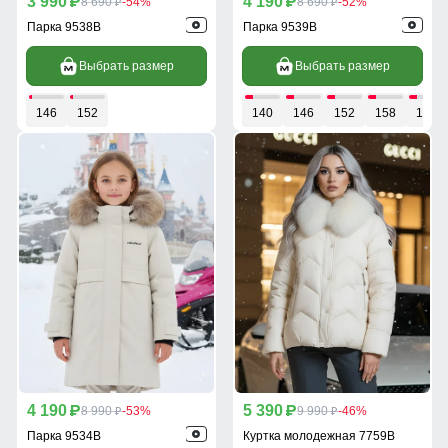
3 990
4 190
p
8 690
-54%
p
8 690
-52%
p
p
Парка 9538B
Парка 9539B
Выбрать размер
Выбрать размер
146
152
140
146
152
158
164
4 190
5 390
p
8 990
-53%
p
9 990
-46%
p
p
Парка 9534B
Куртка молодежная 7759B