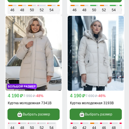
46
48
50
52
54
56
46
48
50
52
54
56
4 190
4 190
p
7 990
-48%
p
7 690
-46%
p
p
Куртка молодежная 7341B
Куртка молодежная 3193B
Выбрать размер
Выбрать размер
44
48
50
52
54
40
42
44
46
48
50