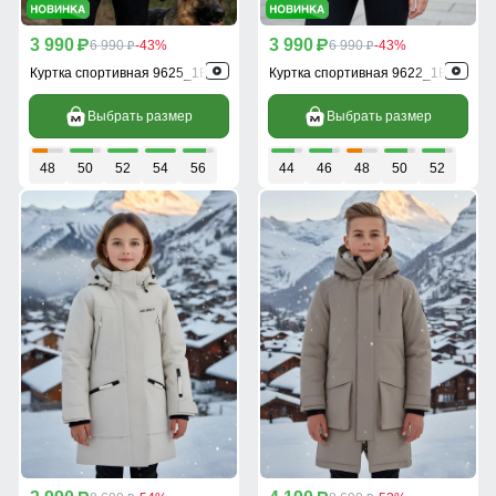
3 990
3 990
p
6 990
-43%
p
6 990
-43%
p
p
Куртка спортивная 9625_1B
Куртка спортивная 9622_1B
Выбрать размер
Выбрать размер
48
50
52
54
56
44
46
48
50
52