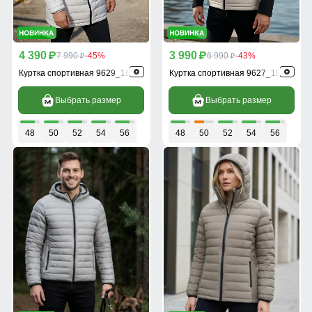
4 390
3 990
p
7 990
-45%
p
6 990
-43%
p
p
Куртка спортивная 9629_1B
Куртка спортивная 9627_1B
Выбрать размер
Выбрать размер
48
50
52
54
56
48
50
52
54
56