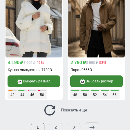
4 190
2 790
p
7 690
-46%
p
5 990
-53%
p
p
Куртка молодежная 7739B
Парка 9565B
Выбрать размер
Выбрать размер
42
44
46
50
48
50
52
54
56
Показать еще
1
2
3