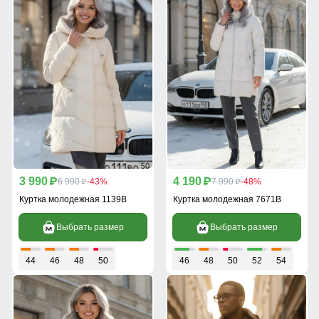
3 990
4 190
p
6 990
-43%
p
7 990
-48%
p
p
Куртка молодежная 1139B
Куртка молодежная 7671B
Выбрать размер
Выбрать размер
44
46
48
50
46
48
50
52
54