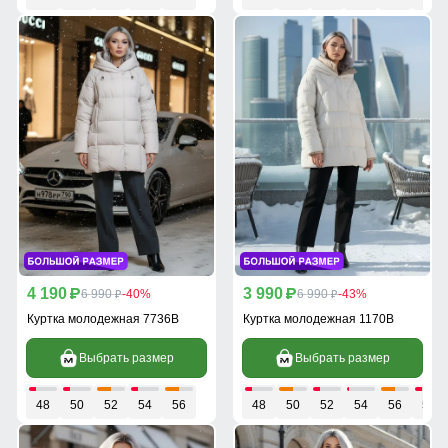
4 190
3 990
p
6 990
-40%
p
6 990
-43%
p
p
Куртка молодежная 7736B
Куртка молодежная 1170B
Выбрать размер
Выбрать размер
48
50
52
54
56
48
50
52
54
56
58