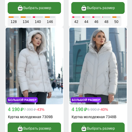
Выбрать размер
Выбрать размер
128
134
140
146
42
44
46
48
50
4 190
4 190
p
7 390
-43%
p
6 990
-40%
p
p
Куртка молодежная 7309B
Куртка молодежная 7348B
Выбрать размер
Выбрать размер