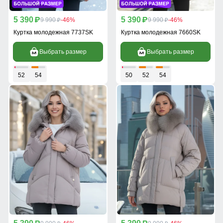
5 390
5 390
p
9 990
-46%
p
9 990
-46%
p
p
Куртка молодежная 7737SK
Куртка молодежная 7660SK
Выбрать размер
Выбрать размер
52
54
50
52
54