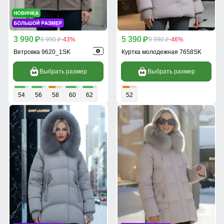
3 990
5 390
p
6 990
-43%
p
9 990
-46%
p
p
Ветровка 9620_1SK
Куртка молодежная 7658SK
Выбрать размер
Выбрать размер
54
56
58
60
62
52