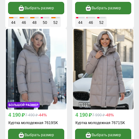
Выбрать размер
Выбрать размер
44
46
48
50
52
44
46
52
4 190
4 190
p
7 490
-44%
p
7 990
-48%
p
p
Куртка молодежная 7619SK
Куртка молодежная 7671SK
Выбрать размер
Выбрать размер