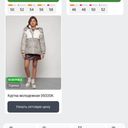
50
52
54
56
58
46
48
50
52
Уценка
Куртка молодежная 0933SK
Узнать оптовую цену