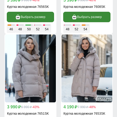
5 390
5 390
p
9 990
-46%
p
9 990
-46%
p
p
Куртка молодежная 7656SK
Куртка молодежная 7608SK
Выбрать размер
Выбрать размер
46
48
50
52
54
48
52
54
3 990
4 190
p
6 990
-43%
p
7 990
-48%
p
p
Куртка молодежная 7651SK
Куртка молодежная 7653SK