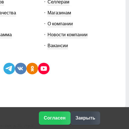
ов
Селлерам
ачества
Магазинам
О компании
рамма
Новости компании
Вакансии
Согласен
Закрыть
ская, д.3Б, стр.1