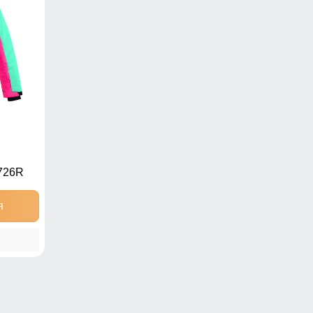
726R
я