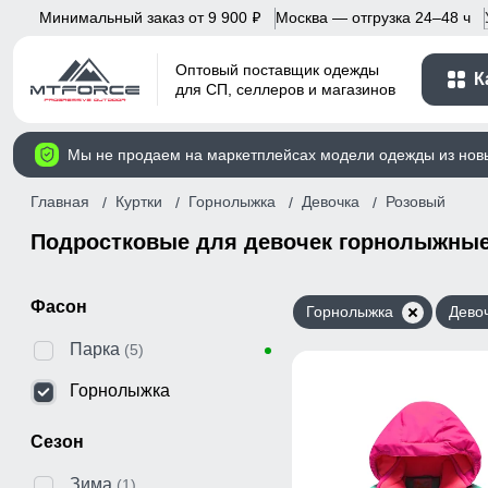
Минимальный заказ от 9 900
Москва — отгрузка 24–48 ч
p
Оптовый поставщик одежды
К
для СП, селлеров и магазинов
Мы не продаем на маркетплейсах модели одежды из нов
Главная
Куртки
Горнолыжка
Девочка
Розовый
Подростковые для девочек горнолыжные 
Фасон
Горнолыжка
Дево
Парка
(5)
Горнолыжка
Сезон
Зима
(1)