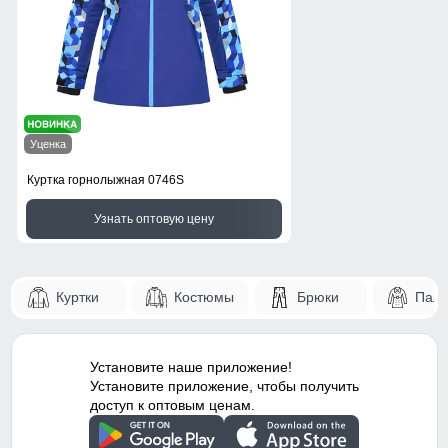
Уценка
Куртка горнолыжная 0746S
Узнать оптовую цену
Куртки
Костюмы
Брюки
Паль
Установите наше приложение!
Установите приложение, чтобы получить
доступ к оптовым ценам.