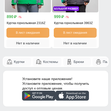
890
999
p
p
-%
-%
Куртка горнолыжная 2316Z
Куртка горнолыжная 3963Z
В лист ожидания
В лист ожидания
Нет в наличии
Нет в наличии
Куртки
Костюмы
Брюки
Паль
Установите наше приложение!
Установите приложение, чтобы получить
доступ к оптовым ценам.