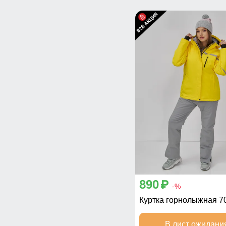
890
p
-%
Куртка горнолыжная 7
В лист ожидани