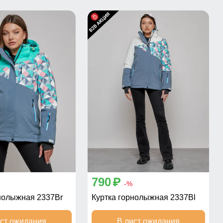
790
p
-%
нолыжная 2337Br
Куртка горнолыжная 2337Bl
ист ожидания
В лист ожидания