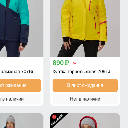
890
p
-%
нолыжная 707Br
Куртка горнолыжная 7091J
ист ожидания
В лист ожидания
т в наличии
Нет в наличии