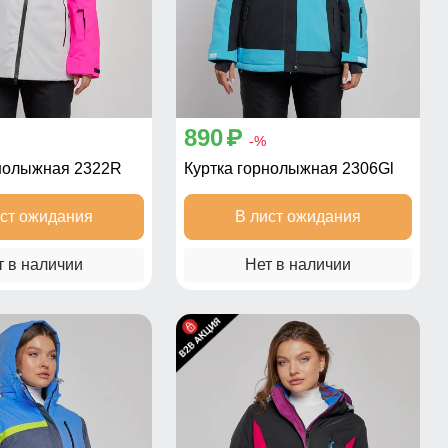
890
p
-%
рнолыжная 2322R
Куртка горнолыжная 2306Gl
ист ожидания
В лист ожидания
т в наличии
Нет в наличии