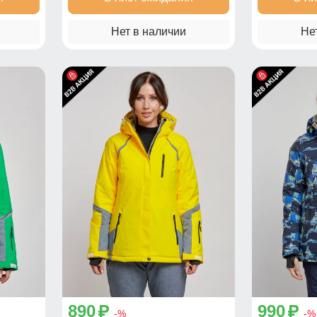
Нет в наличии
Не
890
990
p
p
-%
-%