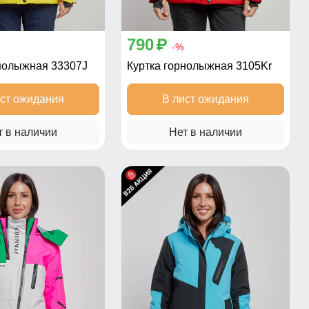
790
p
-%
рнолыжная 33307J
Куртка горнолыжная 3105Kr
ист ожидания
В лист ожидания
т в наличии
Нет в наличии