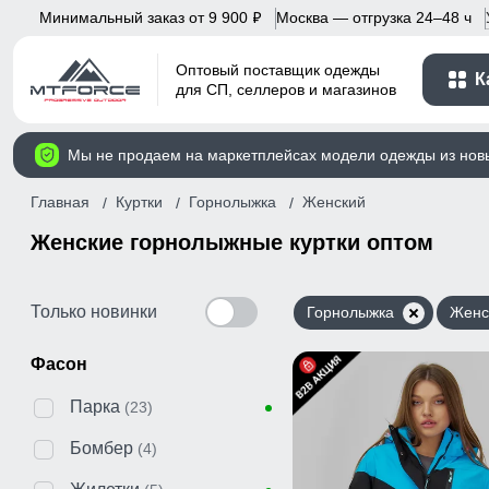
Минимальный заказ от 9 900
Москва — отгрузка 24–48 ч
p
Оптовый поставщик одежды
К
для СП, селлеров и магазинов
Мы не продаем на маркетплейсах модели одежды из нов
Главная
Куртки
Горнолыжка
Женский
Женские горнолыжные куртки оптом
Только новинки
Горнолыжка
Женс
Фасон
Парка
(23)
Бомбер
(4)