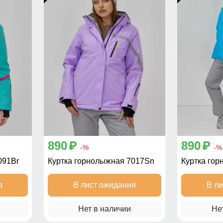
890
890
p
p
-%
-%
091Br
Куртка горнолыжная 7017Sn
Куртка го
я
В лист ожидания
В л
Нет в наличии
Не