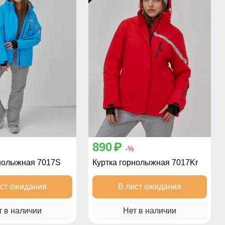
890
p
-%
рнолыжная 7017S
Куртка горнолыжная 7017Kr
ист ожидания
В лист ожидания
т в наличии
Нет в наличии