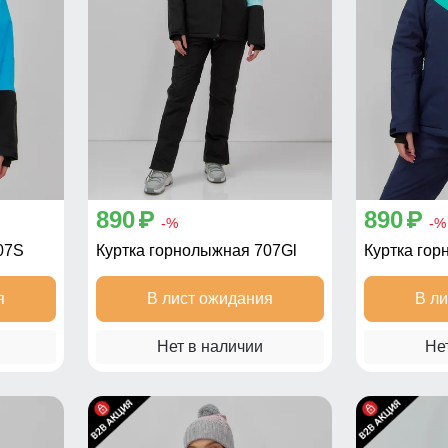
890
890
p
p
-%
-%
07S
Куртка горнолыжная 707Gl
Куртка гор
я
В лист ожидания
В л
Нет в наличии
Не