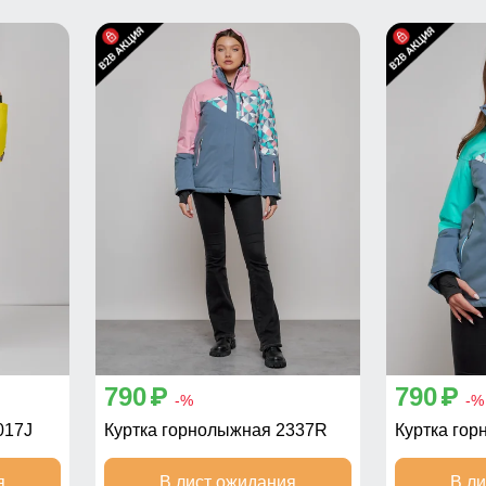
790
790
p
p
-%
-%
017J
Куртка горнолыжная 2337R
Куртка гор
я
В лист ожидания
В л