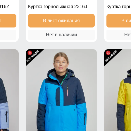
316Z
Куртка горнолыжная 2316J
Куртка го
я
В лист ожидания
В л
Нет в наличии
Не