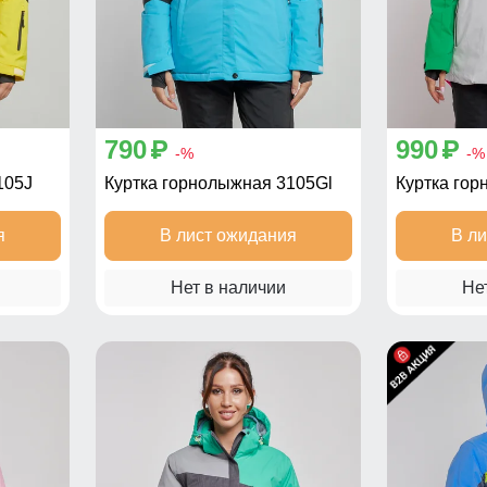
790
990
p
p
-%
-%
105J
Куртка горнолыжная 3105Gl
Куртка го
я
В лист ожидания
В л
Нет в наличии
Не