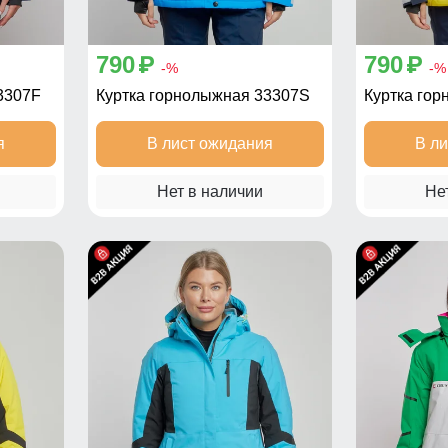
790
790
p
p
-%
-%
3307F
Куртка горнолыжная 33307S
Куртка го
я
В лист ожидания
В л
Нет в наличии
Не