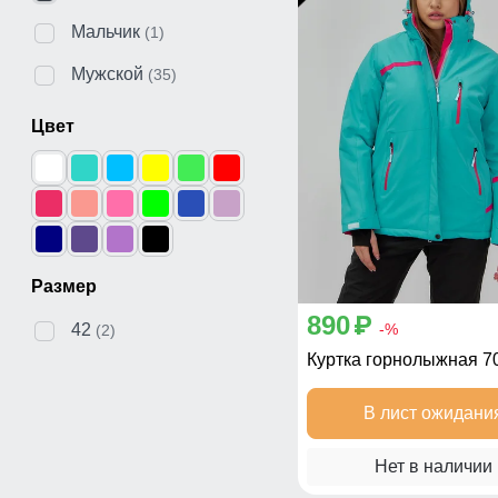
Мальчик
(1)
Мужской
(35)
Цвет
Размер
890
p
-%
42
(2)
Куртка горнолыжная 7
В лист ожидани
Нет в наличии