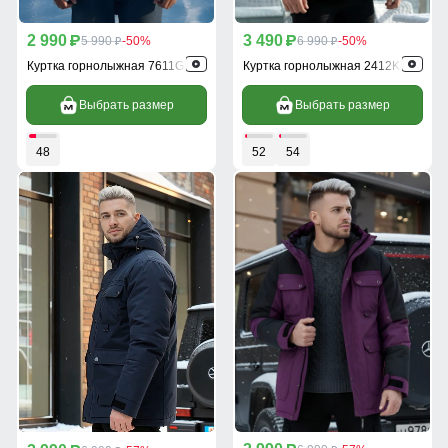
2 990
3 490
p
5 990
-50%
p
6 990
-50%
p
p
Куртка горнолыжная 7611Gl
Куртка горнолыжная 2412Kh
Выбрать размер
Выбрать размер
48
52
54