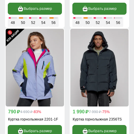
Выбрать размер
Выбрать размер
48
50
52
54
56
48
50
52
54
56
790
1 990
p
4 690
-83%
p
7 990
-75%
p
p
Куртка горнолыжная 2201-1F
Куртка горнолыжная 2356TS
Выбрать размер
Выбрать размер