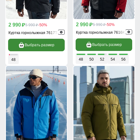
2 990
2 990
p
5 990
-50%
p
5 990
-50%
p
p
Куртка горнолыжная 7616Kr
Куртка горнолыжная 7617TS
Выбрать размер
Выбрать размер
48
50
52
54
56
48