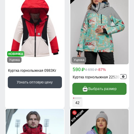
Уценка
Уценка
590
p
4 690
-87%
p
Куртка горнолыжная 0983Kr
Куртка горнолыжная 2252Br
Узнать оптовую цену
Выбрать размер
42