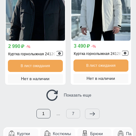
3 490
2 990
p
p
-%
-%
Куртка горнолыжная 2412Bl
Куртка горнолыжная 2412Ch
В лист ожидания
В лист ожидания
Нет в наличии
Нет в наличии
Показать еще
1
...
7
Куртки
Костюмы
Брюки
Паль