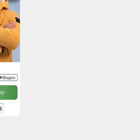
Видео
ер
4