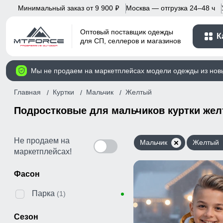
Минимальный заказ от 9 900
Москва — отгрузка 24–48 ч
p
Оптовый поставщик одежды
К
для СП, селлеров и магазинов
Мы не продаем на маркетплейсах модели одежды из нов
Главная
Куртки
Мальчик
Желтый
Подростковые для мальчиков куртки жел
Не продаем на
Мальчик
Желтый
маркетплейсах!
Фасон
Парка
(1)
Сезон