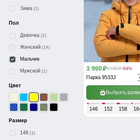
Зима
(1)
Пол
Девочка
(2)
Женский
(14)
Мальчик
3 990
p
8 690
-54%
p
Мужской
(1)
Парка 9533J
Цвет
Выбрать разм
146
152
158
16
Размер
146
(1)