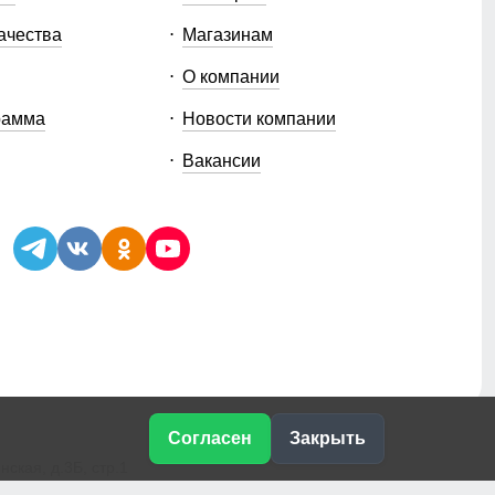
ачества
Магазинам
О компании
рамма
Новости компании
Вакансии
Согласен
Закрыть
ская, д.3Б, стр.1
e