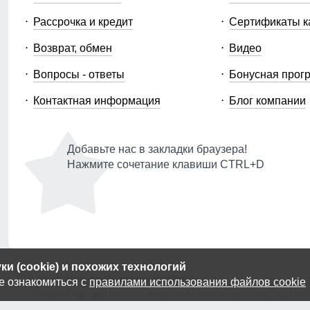
Рассрочка и кредит
Сертификаты к
Возврат, обмен
Видео
Вопросы - ответы
Бонусная прог
Контактная информация
Блог компании
Добавьте нас в закладки браузера!
Нажмите сочетание клавиши CTRL+D
и (cookie) и похожих технологий
© 2014-2026 ООО «МТФОРС ПЛЮС»
е ознакомиться с
правилами использования файлов cookie
Продажа одежды мелким и крупным оптом в Москве, ул. Чагин
Публичная оферта
|
Персональные данные
|
Политика Cooki