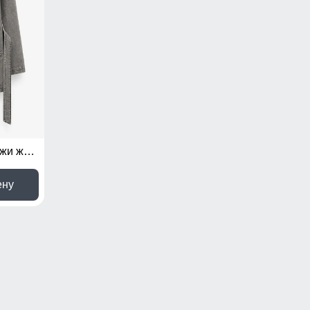
Куртка пиджак из экокожи женская УЦЕНКА серого цвета 0970Sr
ену