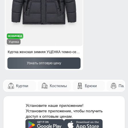
Уценка
Куртка женская зимняя УЦЕНКА темно-серого цвета 0966TC
Узнать оптовую цену
Куртки
Костюмы
Брюки
Паль
Установите наше приложение!
Установите приложение, чтобы получить
доступ к оптовым ценам.