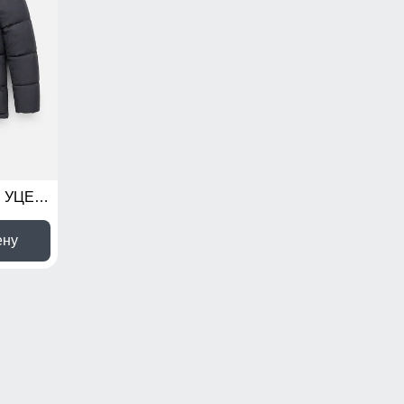
Куртка женская зимняя УЦЕНКА темно-серого цвета 0966TC
ену