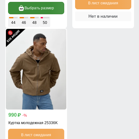
В лист ожидания
Выбрать размер
Нет в наличии
44
46
48
50
990
p
-%
Куртка молодежная 25336K
В лист ожидания