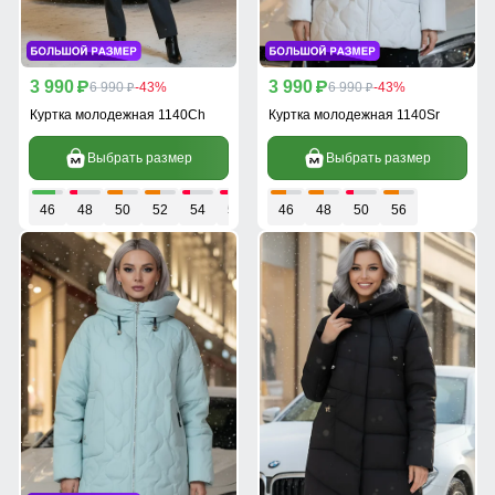
3 990
3 990
p
6 990
-43%
p
6 990
-43%
p
p
Куртка молодежная 1140Ch
Куртка молодежная 1140Sr
Выбрать размер
Выбрать размер
46
48
50
52
54
56
46
48
50
56