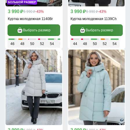
3 990
3 990
p
6 990
-43%
p
6 990
-43%
p
p
Куртка молодежная 1140Br
Куртка молодежная 1139Ch
Выбрать размер
Выбрать размер
46
48
50
52
54
56
44
48
50
52
54