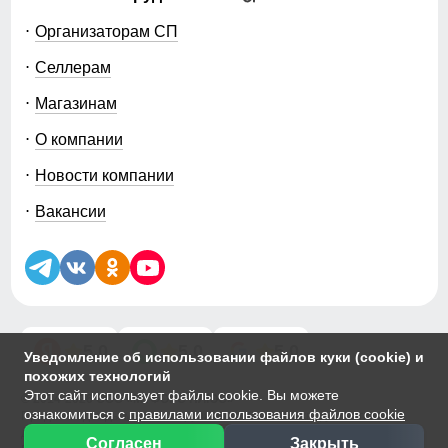
Организаторам СП
Селлерам
Магазинам
О компании
Новости компании
Вакансии
5.0
5.0
5.0
Уведомление об использовании файлов куки (cookie) и
похожих технологий
Этот сайт использует файлы cookie. Вы можете
© 2014-2026 ООО «МТФОРС ПЛЮС»
ознакомиться с
правилами использования файлов cookie
Продажа одежды мелким и крупным оптом в Москве, ул. Чагинская,
д.3Б, стр.1
Согласен
Закрыть