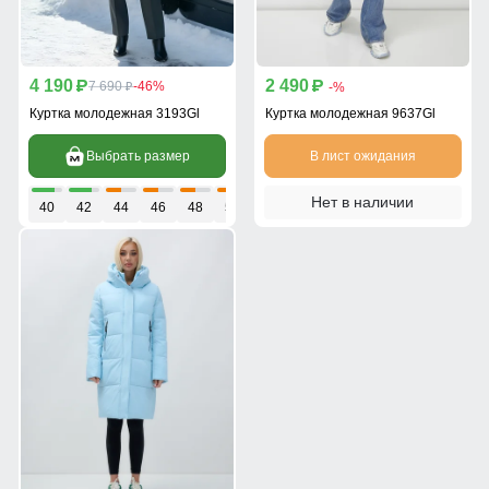
4 190
2 490
p
7 690
-46%
p
-%
p
Куртка молодежная 3193Gl
Куртка молодежная 9637Gl
Выбрать размер
В лист ожидания
Нет в наличии
40
42
44
46
48
50