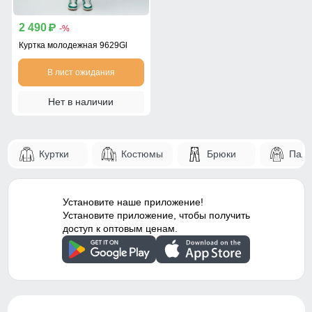
2 490
p
-%
Куртка молодежная 9629Gl
В лист ожидания
Нет в наличии
Куртки
Костюмы
Брюки
Паль
Установите наше приложение!
Установите приложение, чтобы получить
доступ к оптовым ценам.