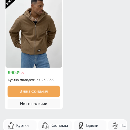
990
p
-%
Куртка молодежная 25336K
В лист ожидания
Нет в наличии
Куртки
Костюмы
Брюки
Паль