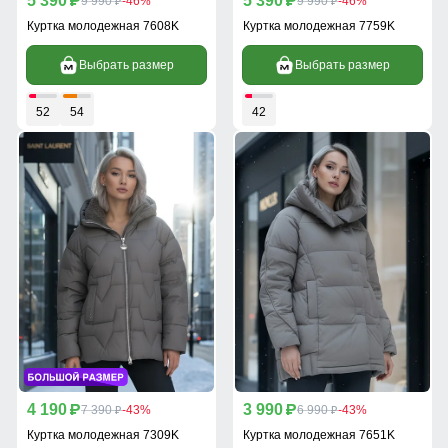
5 390
5 390
p
9 990
-46%
p
9 990
-46%
p
p
Куртка молодежная 7608K
Куртка молодежная 7759K
Выбрать размер
Выбрать размер
52
54
42
4 190
3 990
p
7 390
-43%
p
6 990
-43%
p
p
Куртка молодежная 7309K
Куртка молодежная 7651K