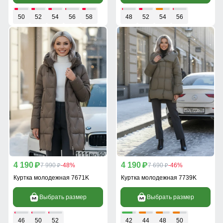
50
52
54
56
58
48
52
54
56
4 190
4 190
p
7 990
-48%
p
7 690
-46%
p
p
Куртка молодежная 7671K
Куртка молодежная 7739K
Выбрать размер
Выбрать размер
46
50
52
42
44
48
50