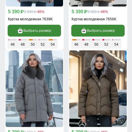
5 390
5 390
p
9 990
-46%
p
9 990
-46%
p
p
Куртка молодежная 7639K
Куртка молодежная 7656K
Выбрать размер
Выбрать размер
46
48
50
52
54
46
48
50
52
54