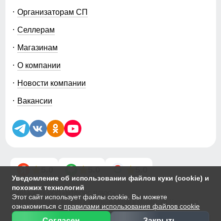
используются лучшие материалы, и
Организаторам СП
качественная фурнитура.
Селлерам
Магазинам
О компании
Новости компании
Износоустойчивой.
Долговечные изделия изготавливаются из
Вакансии
прочных тканей.
5.0
5.0
5.0
Уведомление об использовании файлов куки (cookie) и
похожих технологий
© 2014-2026 ООО «МТФОРС ПЛЮС»
Этот сайт использует файлы cookie. Вы можете
Продажа одежды мелким и крупным оптом в Москве, ул. Чагинская,
ознакомиться с
правилами использования файлов cookie
д.3Б, стр.1
Публичная оферта
|
Персональные данные
|
Политика Cookie
Согласен
Закрыть