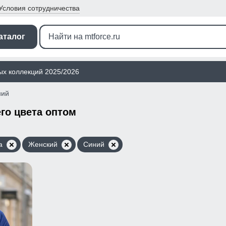
Условия
сотрудничества
аталог
ых коллекций 2025/2026
ний
го цвета оптом
а
Женский
Синий