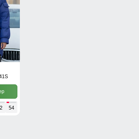
341S
ер
2
54