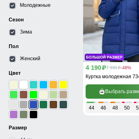
Молодежные
Сезон
Зима
Пол
Женский
4 190
p
7 990
-48%
p
Цвет
Куртка молодежная 7
Выбрать разм
44
46
48
50
5
Размер