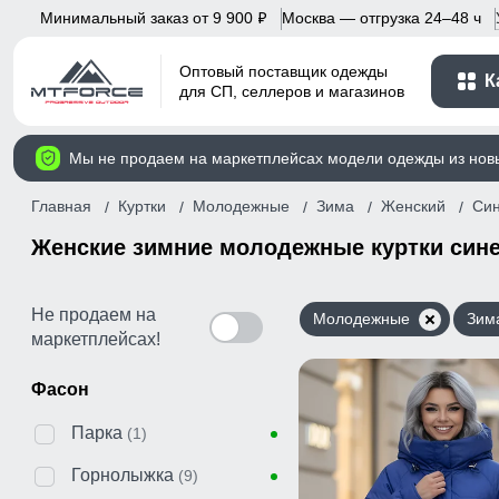
Минимальный заказ от 9 900
Москва — отгрузка 24–48 ч
p
Оптовый поставщик одежды
К
для СП, селлеров и магазинов
Мы не продаем на маркетплейсах модели одежды из нов
Главная
Куртки
Молодежные
Зима
Женский
Си
Женские зимние молодежные куртки сине
Не продаем на
Молодежные
Зим
маркетплейсах!
Фасон
Парка
(1)
Горнолыжка
(9)