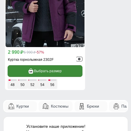
2 990
p
6 990
-57%
p
Куртка горнолыжная 2302F
Выбрать размер
48
50
52
54
56
Куртки
Костюмы
Брюки
Паль
Установите наше приложение!