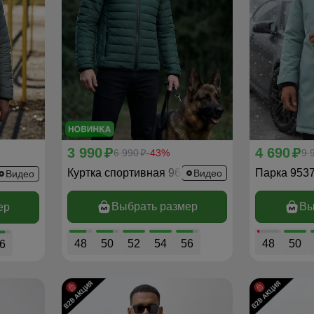
3 990
4 690
p
6 990
-43%
p
9 
p
Куртка спортивная 9625_1Z
Парка 953
29_1Z
Видео
Видео
Выбрать размер
Вы
ер
48
50
52
54
56
48
50
6