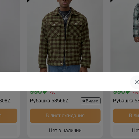
990
990
p
p
-%
-%
308Z
Рубашка 58566Z
Рубашка 5
Видео
я
В лист ожидания
В л
Нет в наличии
Не