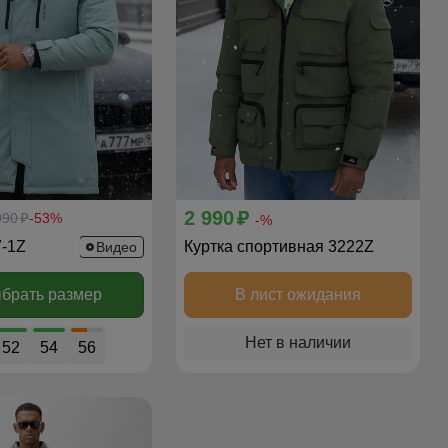
2 990
990
-53%
p
p
-%
7-1Z
Куртка спортивная 3222Z
Видео
брать размер
В лист ожидания
Нет в наличии
52
54
56