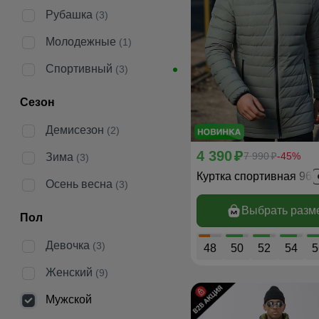
Рубашка
(3)
Молодежные
(1)
Спортивный
(3)
Сезон
Демисезон
(2)
4 390
p
7 990
-45%
Зима
p
(3)
Куртка спортивная 96
Осень весна
(3)
Выбрать разм
Пол
Девочка
(3)
48
50
52
54
5
Женский
(9)
Мужской