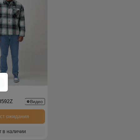
8592Z
Видео
ист ожидания
т в наличии