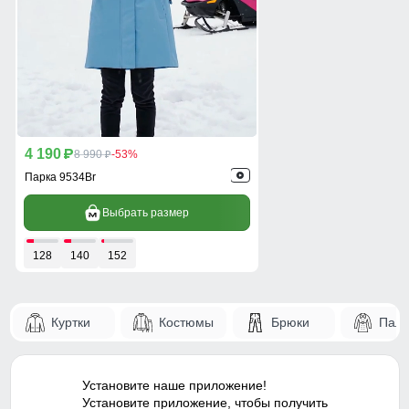
4 190
p
8 990
-53%
p
Парка 9534Br
Выбрать размер
128
140
152
Куртки
Костюмы
Брюки
Паль
Установите наше приложение!
Установите приложение, чтобы получить