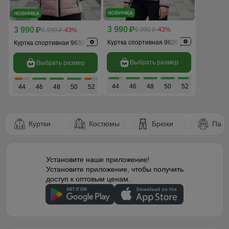
3 990
3 990
p
6 990
-43%
p
6 990
-43%
p
p
Куртка спортивная 9626_1R
Куртка спортивная 9630_1R
Выбрать размер
Выбрать размер
44
46
48
50
52
44
46
48
50
52
Куртки
Костюмы
Брюки
Паль
Установите наше приложение!
Установите приложение, чтобы получить
доступ к оптовым ценам.