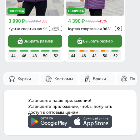
3 990
4 390
p
6 990
-43%
p
7 990
-45%
p
p
Куртка спортивная 9630_1F
Куртка спортивная 9628_1F
Выбрать размер
Выбрать размер
44
46
48
50
52
44
46
48
50
52
Куртки
Костюмы
Брюки
Паль
Установите наше приложение!
Установите приложение, чтобы получить
доступ к оптовым ценам.