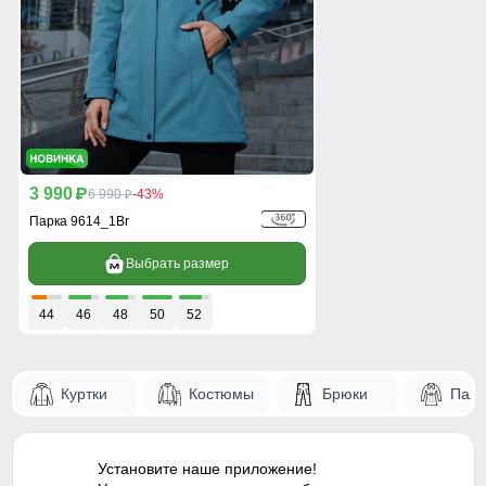
3 990
p
6 990
-43%
p
Парка 9614_1Br
Выбрать размер
44
46
48
50
52
Куртки
Костюмы
Брюки
Паль
Установите наше приложение!