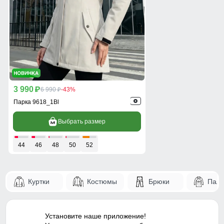
3 990
p
6 990
-43%
p
Парка 9618_1Bl
Выбрать размер
44
46
48
50
52
Куртки
Костюмы
Брюки
Паль
Установите наше приложение!