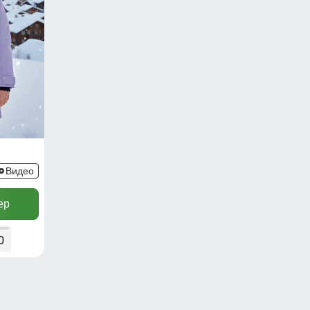
Видео
ер
0