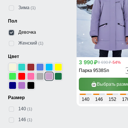
Зима
(1)
Пол
Девочка
Женский
(1)
Цвет
3 990
p
8 690
-54%
p
Парка 9538Sn
Выбрать разм
Размер
140
146
152
17
140
(1)
146
(1)