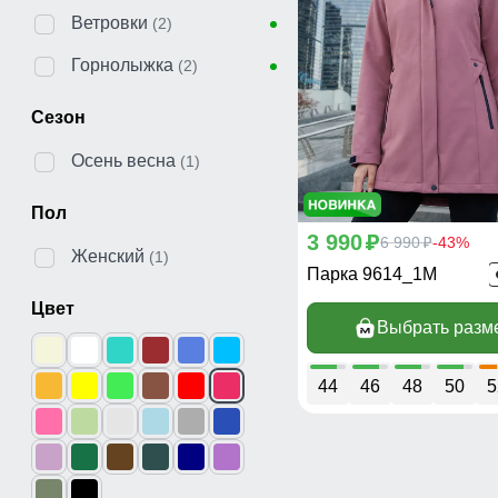
Ветровки
(2)
Горнолыжка
(2)
Сезон
Осень весна
(1)
Пол
3 990
p
6 990
-43%
p
Женский
(1)
Парка 9614_1M
Цвет
Выбрать разм
44
46
48
50
5