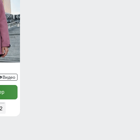
Видео
ер
2