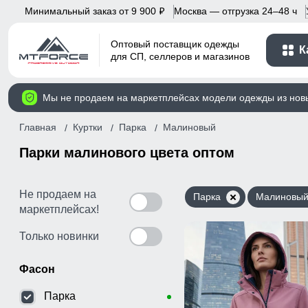
Минимальный заказ от 9 900
Москва — отгрузка 24–48 ч
p
Оптовый поставщик одежды
К
для СП, селлеров и магазинов
Мы не продаем на маркетплейсах модели одежды из нов
Главная
Куртки
Парка
Малиновый
Парки малинового цвета оптом
Не продаем на
Парка
Малиновы
маркетплейсах!
Только новинки
Фасон
Парка