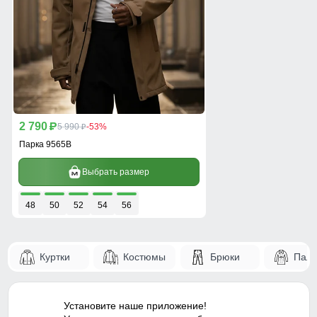
2 790
p
5 990
-53%
p
Парка 9565B
Выбрать размер
48
50
52
54
56
Куртки
Костюмы
Брюки
Паль
Установите наше приложение!